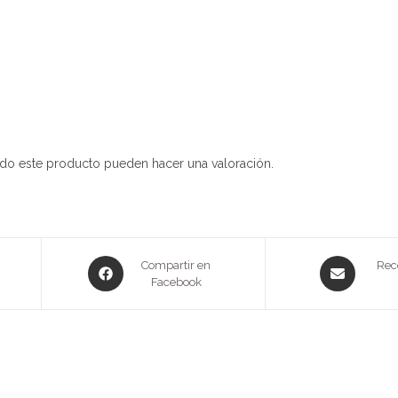
do este producto pueden hacer una valoración.
Opens
Opens
Compartir en
Rec
in
Facebook
in
a
a
new
new
window
window