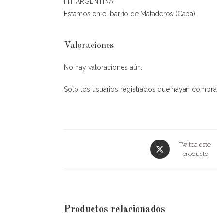
FIT ARGENTINA
Estamos en el barrio de Mataderos (Caba)
Valoraciones
No hay valoraciones aún.
Solo los usuarios registrados que hayan compra
Opens
Twitea este
in
producto
a
new
window
Productos relacionados