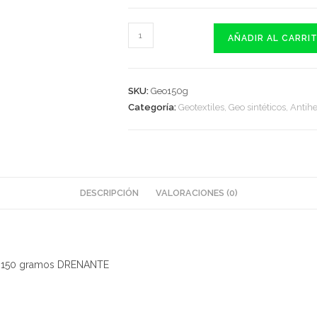
Jardinería
AÑADIR AL CARRI
Tela
Geotextil
Geofit
SKU:
Geo150g
150g
Categoría:
Geotextiles, Geo sintéticos, Antih
Drenante
Antimaleza
Mulching
X
m²
DESCRIPCIÓN
VALORACIONES (0)
cantidad
til 150 gramos DRENANTE