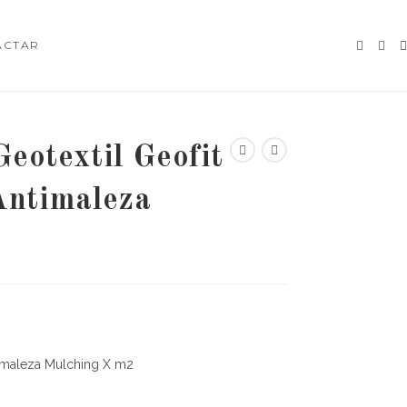
ACTAR
Geotextil Geofit
Antimaleza
ntimaleza Mulching X m2