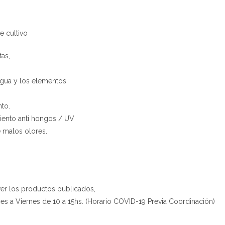
e cultivo
as,
 agua y los elementos
nto.
miento anti hongos / UV
e malos olores.
r los productos publicados,
s a Viernes de 10 a 15hs. (Horario COVID-19 Previa Coordinación)